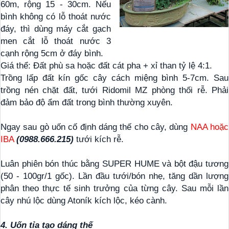
60m, rộng 15 - 30cm. Nếu
bình không có lỗ thoát nước
đáy, thì dùng máy cắt gạch
men cắt lỗ thoát nước 3
cạnh rộng 5cm ở đáy bình.
Giá thể: Đất phù sa hoặc đất cát pha + xỉ than tỷ lệ 4:1.
Trồng lấp đất kín gốc cây cách miệng bình 5-7cm. Sau
trồng nén chặt đất, tưới Ridomil MZ phòng thối rễ. Phải
đảm bảo độ ẩm đất trong bình thường xuyên.
Ngay sau gò uốn cố định dáng thế cho cây, dùng
NAA hoặc
IBA
(0988.666.215)
tưới kích rễ.
Luân phiên bón thúc bằng SUPER HUME và bột đậu tương
(50 - 100gr/1 gốc). Lần đầu tưới/bón nhẹ, tăng dần lượng
phân theo thực tế sinh trưởng của từng cây. Sau mỗi lần
cây nhú lộc dùng Atoník kích lộc, kéo cành.
4. Uốn tỉa tạo dáng thế