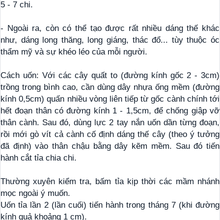
5 - 7 chi.
- Ngoài ra, còn có thể tạo được rất nhiều dáng thế khác
như, dáng long thăng, long giáng, thác đổ... tùy thuộc óc
thẩm mỹ và sự khéo léo của mỗi người.
Cách uốn: Với các cây quất to (đường kính gốc 2 - 3cm)
trồng trong bình cao, cần dùng dây nhựa ống mềm (đường
kính 0,5cm) quấn nhiều vòng liên tiếp từ gốc cành chính tới
hết đoạn thân có đường kính 1 - 1,5cm, để chống giập vỡ
thân cành. Sau đó, dùng lực 2 tay nắn uốn dần từng đoạn,
rồi mới gò vít cả cành cố định dáng thế cây (theo ý tưởng
đã định) vào thân chậu bằng dây kẽm mềm. Sau đó tiến
hành cắt tỉa chia chi.
Thường xuyên kiểm tra, bấm tỉa kịp thời các mầm nhánh
mọc ngoài ý muốn.
Uốn tỉa lần 2 (lần cuối) tiến hành trong tháng 7 (khi đường
kính quả khoảng 1 cm).