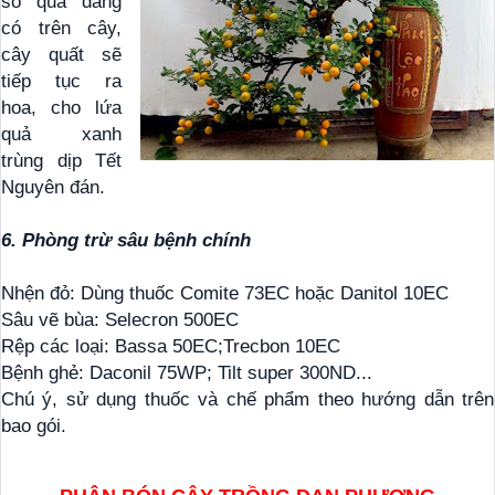
số quả đang
có trên cây,
cây quất sẽ
tiếp tục ra
hoa, cho lứa
quả xanh
trùng dịp Tết
Nguyên đán.
6. Phòng trừ sâu bệnh chính
Nhện đỏ: Dùng thuốc Comite 73EC hoặc Danitol 10EC
Sâu vẽ bùa: Selecron 500EC
Rệp các loại: Bassa 50EC;Trecbon 10EC
Bệnh ghẻ: Daconil 75WP; Tilt super 300ND...
Chú ý, sử dụng thuốc và chế phẩm theo hướng dẫn trên
bao gói.