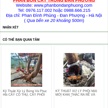
PHÂN BÓN CÂY TRỒNG ĐAN PHƯỢNG
Website: www.phanbondanphuong.com
Tel: 0976.117.002 hoặc 0988.666.215
Địa chỉ: Phan Đình Phùng - Đan Phượng - Hà Nội
(
Qua bến xe 20 khoảng 500m
)
NHẬN XÉT
CÓ THỂ BẠN QUAN TÂM
Kỹ Thuật Xử Lý Bứng Và Phục
KỸ THUẬT XỬ LÝ PHÔI MAI
Hồi CÂY CỔ THỤ, CÂY PHÔI
MỚI KHAI THÁC RA RỄ VÀ
PHÁT TRIỂN