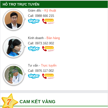
HỖ TRỢ TRỰC TUYẾN
Giám đốc -
Kỹ thuật
Call: 0988 666 215
Kinh doanh -
Bán hàng
Call: 0973.162.002
Tư vấn -
Trực tuyến
Call: 0976.117.002
CAM KẾT VÀNG