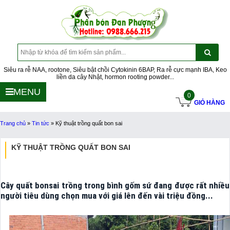
Siêu ra rễ NAA, rootone, Siêu bật chồi Cytokinin 6BAP, Ra rễ cực mạnh IBA, Keo
liền da cây Nhật, hormon rooting powder...
MENU
0
GIỎ HÀNG
Trang chủ
»
Tin tức
»
Kỹ thuật trồng quất bon sai
KỸ THUẬT TRỒNG QUẤT BON SAI
Cây quất bonsai trồng trong bình gốm sứ đang được rất nhiều
người tiêu dùng chọn mua với giá lên đến vài triệu đồng...