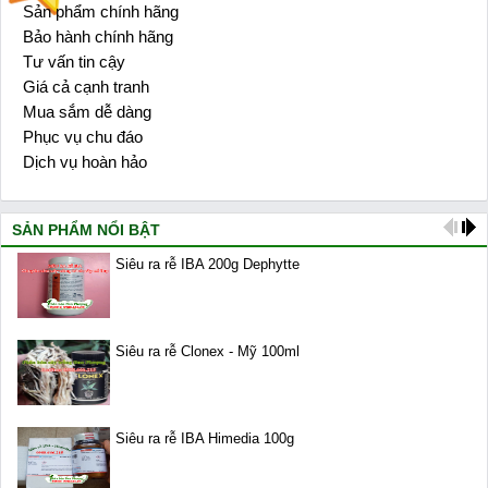
Sản phẩm chính hãng
1
Bảo hành chính hãng
2
Tư vấn tin cậy
3
Giá cả cạnh tranh
4
Mua sắm dễ dàng
5
Phục vụ chu đáo
6
Dịch vụ hoàn hảo
7
SẢN PHẨM NỔI BẬT
Siêu ra rễ IBA 200g Dephytte
Siêu ra rễ Clonex - Mỹ 100ml
Siêu ra rễ IBA Himedia 100g