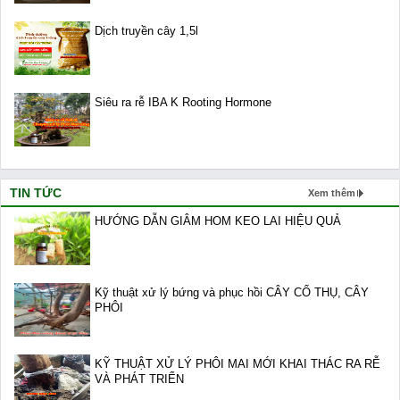
Dịch truyền cây 1,5l
Siêu ra rễ IBA K Rooting Hormone
TIN TỨC
Xem thêm
HƯỚNG DẪN GIÂM HOM KEO LAI HIỆU QUẢ
Kỹ thuật xử lý bứng và phục hồi CÂY CỔ THỤ, CÂY
PHÔI
KỸ THUẬT XỬ LÝ PHÔI MAI MỚI KHAI THÁC RA RỄ
VÀ PHÁT TRIỂN