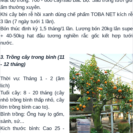
Mật độ trồng: 700 - 800 cây/sào Bắc Bộ. Sau trồng tưới giữ
ẩm thường xuyên.
Khi cây bén rễ hồi xanh dùng chế phẩm TOBA NET kích rễ
3 lần (7 ngày tưới 1 lần).
Bón thúc định kỳ 1,5 tháng/1 lần. Lượng bón 20kg lân supe
+ 40-50kg hạt đậu tương nghiền rắc gốc kết hợp tưới
nước.
3. Trồng cây trong bình (11
- 12 tháng)
Thời vụ: Tháng 1 - 2 (âm
lịch)
Tuổi cây: 8 - 20 tháng (cây
nhỏ trồng bình thấp nhỏ, cây
lớn trồng bình cao to).
Bình trồng: Ống hay lọ gốm,
sành, sứ...
Kich thước bình: Cao 25 -