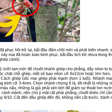
đã phục hồi trở lại, bắt đầu đâm chồi mới và phát triển nhanh, 
 này mai đã hoàn toàn bình phục, bắt đầu tích trữ nhựa trong thâ
(ghép cành):
 1 lưỡi lam mới để chuốt nhánh ghép cho phẳng, dây nilon to 
ộc chặt chỗ ghép, một số bao nilon cỡ 6x12cm hoặc lớn hơn,
. Cách ghép Gốc mai ghép phải mạnh (hơn 1 tuổi). Nhánh mai
ờng kính cỡ 3-4mm. Chọn nhánh chừng 6 lá, tốt nhất là những 
ì màu nâu, những lá già phải xén bớt để giảm sự thoát hơi nư
 cành mảnh, nên chú ý mặt cắt phải phẳng, chuốt khéo chỉ cần
ay 8/10. Cắt đến đâu ghép đến đó, không nên cắt trước, tránh