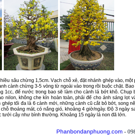
chiều sâu chừng 1,5cm. Vạch chỗ xẻ, đặt nhánh ghép vào, một 
nh cành chừng 3-5 vòng từ ngoài vào trong rồi buộc chặt. Bao
ng 1cc, để nước trong bao sẽ làm cho cành lá bớt khô. Chụp 
o nilon, không che kín hoàn toàn, phải để cho ánh sáng lọt v
 ghép tối đa là 6 cành mới, những cành cũ cắt bỏ bớt, song nê
 chỗ thoáng mát, có nắng gió, khoảng 4 giờ/ngày. Độ 3 ngày s
tục tưới cây như bình thường. Khoảng 15 ngày lá non đã lớn.
Phanbondanphuong.com
- 09