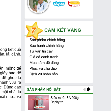
CAM KẾT VÀNG
Sản phẩm chính hãng
1
Bảo hành chính hãng
2
song kết quả
Tư vấn tin cậy
3
n, lá, cành.
Giá cả cạnh tranh
4
Mua sắm dễ dàng
5
bản, mỏng để
Phục vụ chu đáo
6
 giấy báo để
Dịch vụ hoàn hảo
7
 để ghép là
nhánh vừa ra
ớc. Dùng dao
SẢN PHẨM NỔI BẬT
 một nhát là
 mất nhựa và
Siêu ra rễ IBA 200g
Dephytte