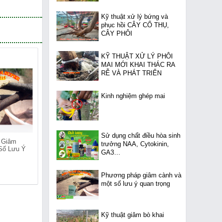
Kỹ thuật xử lý bứng và
phục hồi CÂY CỔ THỤ,
CÂY PHÔI
KỸ THUẬT XỬ LÝ PHÔI
MAI MỚI KHAI THÁC RA
RỄ VÀ PHÁT TRIỂN
Kinh nghiệm ghép mai
Sử dụng chất điều hòa sinh
 Giâm
NHÂN GIỐNG TRÀ HOA
Ra Rễ IBA 99%
trưởng NAA, Cytokinin,
Số Lưu Ý
VÀNG BẰNG PHƯƠNG
GA3…
PHÁP GIÂM HOM
Phương pháp giâm cành và
một số lưu ý quan trọng
Kỹ thuật giâm bò khai