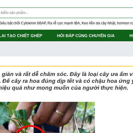
Siêu bật chồi Cytokinin 6BAP, Ra rễ cực mạnh IBA, Keo liền da cây Nhật, hormon ro
LAI TẠO CHIẾT GHÉP
HỎI ĐÁP CÙNG CHUYÊN GIA
H
giản và rất dễ chăm sóc. Đây là loại cây ưa ẩm 
ể cây ra hoa đúng dịp tết và có chậu hoa ứng ý
hiệu quả như mong muốn của người thực hiện.