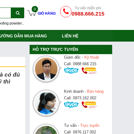
Tư vấn miễn phí
0
0988.666.215
GIỎ HÀNG
oting powder...
ƯỚNG DẪN MUA HÀNG
LIÊN HỆ
HỖ TRỢ TRỰC TUYẾN
Giám đốc -
Kỹ thuật
Call: 0988 666 215
và có đủ
 thì
Kinh doanh -
Bán hàng
Call: 0973.162.002
Tư vấn -
Trực tuyến
Call: 0976.117.002