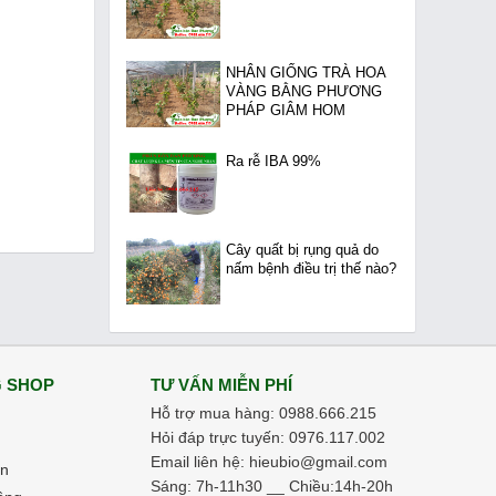
NHÂN GIỐNG TRÀ HOA
VÀNG BẰNG PHƯƠNG
PHÁP GIÂM HOM
Ra rễ IBA 99%
Cây quất bị rụng quả do
nấm bệnh điều trị thế nào?
 SHOP
TƯ VẤN MIỄN PHÍ
Hỗ trợ mua hàng: 0988.666.215
Hỏi đáp trực tuyến: 0976.117.002
Email liên hệ: hieubio@gmail.com
in
Sáng: 7h-11h30 __ Chiều:14h-20h