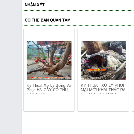
NHẬN XÉT
CÓ THỂ BẠN QUAN TÂM
Kỹ Thuật Xử Lý Bứng Và
KỸ THUẬT XỬ LÝ PHÔI
Phục Hồi CÂY CỔ THỤ,
MAI MỚI KHAI THÁC RA
CÂY PHÔI
RỄ VÀ PHÁT TRIỂN