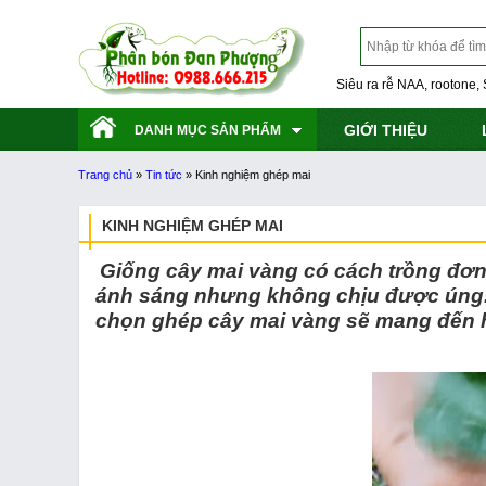
Siêu ra rễ NAA, rootone, 
GIỚI THIỆU
DANH MỤC SẢN PHẨM
Trang chủ
»
Tin tức
»
Kinh nghiệm ghép mai
KINH NGHIỆM GHÉP MAI
Giống cây mai vàng có cách trồng đơn 
ánh sáng nhưng không chịu được úng. Đ
chọn ghép cây mai vàng sẽ mang đến 