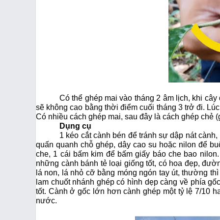
Có thể ghép mai vào tháng 2 âm lịch, khi cây 
sẽ không cao bằng thời điểm cuối tháng 3 trở đi. Lúc
Có nhiều cách ghép mai, sau đây là cách ghép chẻ 
Dụng cụ
1 kéo cắt cành bén để tránh sự dập nát cành,
quấn quanh chỗ ghép, dây cao su hoặc nilon để bu
che, 1 cái bấm kim để bấm giấy báo che bao nilon
những cành bánh tẻ loại giống tốt, có hoa đẹp, đư
lá non, lá nhỏ cỡ bằng móng ngón tay út, thường th
lam chuốt nhánh ghép có hình dẹp càng về phía gốc
tốt. Cành ở gốc lớn hơn cành ghép một tỷ lệ 7/10 h
nước.