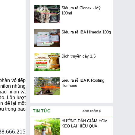
Siêu ra rễ Clonex - Mỹ
100ml
Siêu ra rễ IBA Himedia 100g
Dịch truyền cây 1,5l
phần vỏ tiếp
Siêu ra rễ IBA K Rooting
Hormone
 nilon nhúng
bao nilon và
ào. Lần lượt
n để lại một
au trong bao
TIN TỨC
Xem thêm
HƯỚNG DẪN GIÂM HOM
KEO LAI HIỆU QUẢ
88.666.215